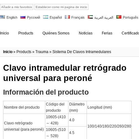
Añadir a mis favoritos
Establecer como mi pagina de inicio
English
Русский
Español
Français
العربية العربية
Português
Inicio
Products
Quiénes Somos
Noticias
Ferias
Certificad
Inicio
»
Products
»
Trauma
»
Sistema De Clavos Intramedulares
Clavo intramedular retrógrado
universal para peroné
Información del producto
Código del
Diámetro
Nombre del producto
Longitud (mm)
producto
(mm)
10605-(410
4.0
Clavo retrógrado
～ 428)
100/140/180/220/260/280
universal (para peroné)
10605-(510
4.5
～ 528)