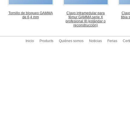
Tornillo de bloqueo GAMMA
Clavo intramedular para
Clavo
de 6,4 mm
fémur GAMMA serie X
tibia 
profesional III (estándar o
reconstrucción)
Inicio
Products
Quiénes somos
Noticias
Ferias
Cert