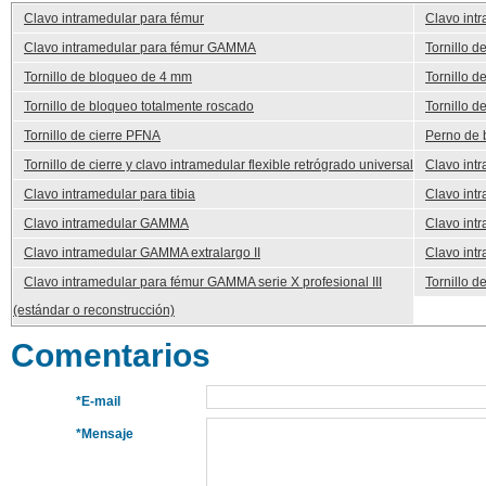
Clavo intramedular para fémur
Clavo int
Clavo intramedular para fémur GAMMA
Tornillo 
Tornillo de bloqueo de 4 mm
Tornillo d
Tornillo de bloqueo totalmente roscado
Tornillo 
Tornillo de cierre PFNA
Perno de 
Tornillo de cierre y clavo intramedular flexible retrógrado universal
Clavo int
Clavo intramedular para tibia
Clavo int
Clavo intramedular GAMMA
Clavo intr
Clavo intramedular GAMMA extralargo II
Clavo intr
Clavo intramedular para fémur GAMMA serie X profesional III
Tornillo 
(estándar o reconstrucción)
Comentarios
*E-mail
*Mensaje